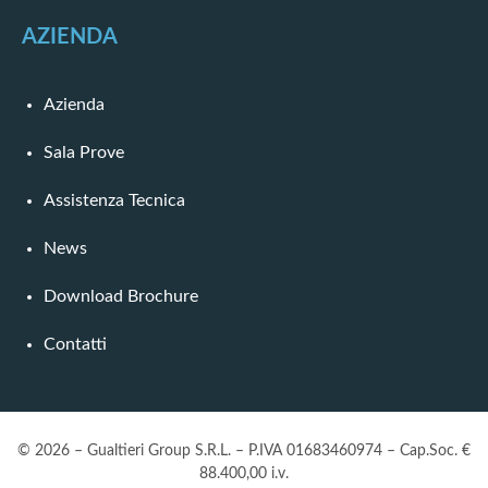
AZIENDA
Azienda
Sala Prove
Assistenza Tecnica
News
Download Brochure
Contatti
© 2026 – Gualtieri Group S.R.L. – P.IVA 01683460974 – Cap.Soc. €
88.400,00 i.v.